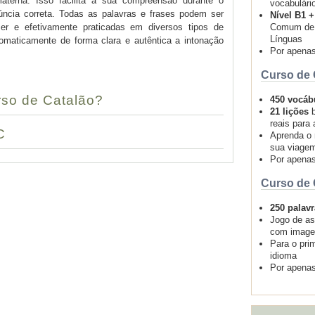
terna. Isso facilita a sua compreensão durante o
vocabulári
ncia correta. Todas as palavras e frases podem ser
Nível B1 
Comum de 
er e efetivamente praticadas em diversos tipos de
Línguas
omaticamente de forma clara e autêntica a intonação
Por apena
Curso de 
so de Catalão?
450 vocáb
21 lições
b
reais para 
C
Aprenda o 
sua viage
Por apena
Curso de 
250 palav
Jogo de as
com image
Para o pri
idioma
Por apena