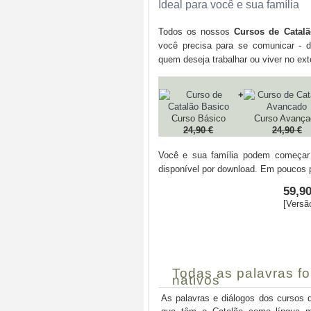
Ideal para você e sua família
Todos os nossos
Cursos de Catalã
você precisa para se comunicar - d
quem deseja trabalhar ou viver no exte
+
Curso Básico
Curso Avança
24,90 €
24,90 €
Você e sua família podem começa
disponível por download. Em poucos 
59,90
[Versã
Todas as palavras fo
nativos
As palavras e diálogos dos cursos d