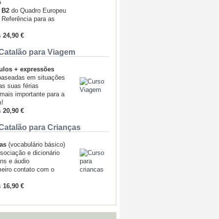
o
+ B2
do Quadro Europeu
Referência para as
s
24,90 €
Catalão para Viagem
ulos + expressões
aseadas em situações
as suas férias
mais importante para a
m!
s
20,90 €
Catalão para Crianças
ras
(vocabulário básico)
sociação e dicionário
ns e áudio
meiro contato com o
s
16,90 €