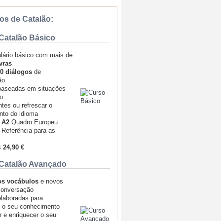
os de Catalão:
Catalão Básico
lário básico com mais de
vras
0 diálogos
de
ão
aseadas em situações
no
ntes ou refrescar o
nto do idioma
+ A2
Quadro Europeu
Referência para as
s
24,90 €
Catalão Avançado
os vocábulos
e novos
conversação
laboradas para
r o seu conhecimento
r e enriquecer o seu