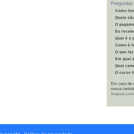
Perguntas 
Como fun
Quais sã
O pagame
Eu receb
Qual é o 
Como é fe
O que faz
Em qual 
Qual cone
O curso 
Em caso de m
nossa centra
linguas.com
eitos reservados.