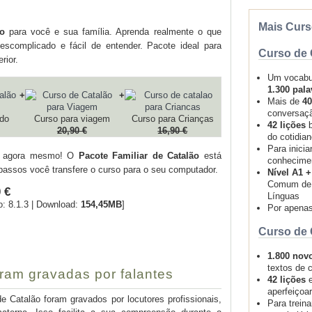
Mais Curs
o
para você e sua família. Aprenda realmente o que
escomplicado e fácil de entender. Pacote ideal para
Curso de 
rior.
Um vocabu
1.300 pala
+
+
Mais de
40
conversaç
do
Curso para viagem
Curso para Crianças
42 lições
b
20,90 €
16,90 €
do cotidia
Para inicia
r agora mesmo! O
Pacote Familiar de Catalão
está
conhecime
passos você transfere o curso para o seu computador.
Nível A1 
Comum de 
 €
Línguas
o: 8.1.3 | Download:
154,45MB
]
Por apena
Curso de 
Comprar
1.800 nov
textos de 
ram gravadas por falantes
42 lições
e
aperfeiçoa
e Catalão foram gravados por locutores profissionais,
Para treina