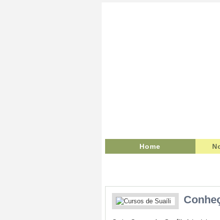
Home
N
Conheç