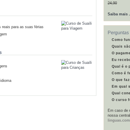
24,90
Saiba mais .
reais para as suas férias
Perguntas 
agem
Como fun
Quais sã
s
O pagame
Eu receb
agens
Qual é o 
Como é fe
O que faz
 idioma
Em qual 
Qual cone
O curso 
Em caso de m
nossa centra
linguas.com