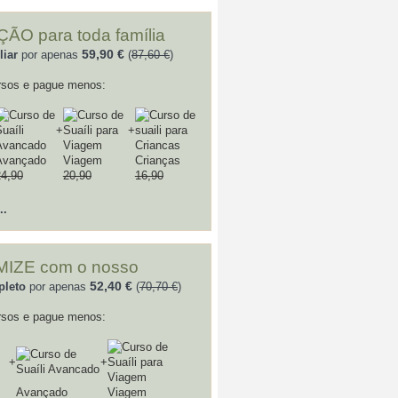
O para toda família
59,90 €
liar
por apenas
(
87,60 €
)
rsos e pague menos:
+
+
Avançado
Viagem
Crianças
24,90
20,90
16,90
..
IZE com o nosso
52,40 €
pleto
por apenas
(
70,70 €
)
rsos e pague menos:
+
+
Avançado
Viagem