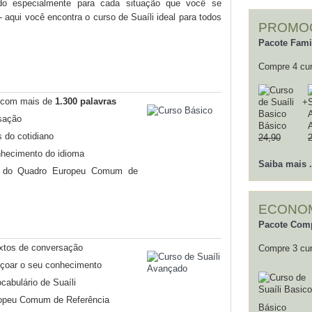
do especialmente para cada situação que você se
- aqui você encontra o curso de Suaíli ideal para todos
PROMOÇÃ
Pacote Fami
Compre 4 cu
o com mais de
1.300 palavras
+
sação
Básico
 do cotidiano
24,90
onhecimento do idioma
Saiba mais .
 do Quadro Europeu Comum de
ECONOM
Pacote Com
xtos de conversação
Compre 3 cu
içoar o seu conhecimento
ocabulário de Suaíli
opeu Comum de Referência
Básico