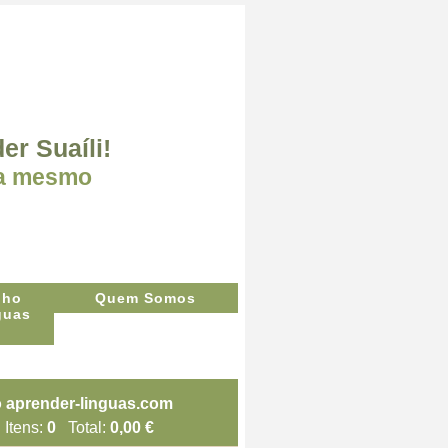
er Suaíli!
ra mesmo
Quem Somos
Itens:
0
Total:
0,00 €