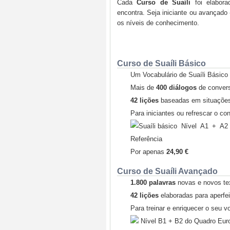
Cada
Curso de Suaíli
foi elabora
encontra. Seja iniciante ou avançado 
os níveis de conhecimento.
Curso de Suaíli Básico
Um Vocabulário de Suaíli Básic
Mais de
400 diálogos
de conver
42 lições
baseadas em situações
Para iniciantes ou refrescar o c
Nível A1 + A2
Referência
Por apenas
24,90 €
Curso de Suaíli Avançado
1.800 palavras
novas e novos te
42 lições
elaboradas para aperfe
Para treinar e enriquecer o seu v
Nível B1 + B2 do Quadro Eur