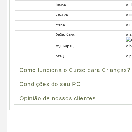
ћерка
a fi
сестра
a i
жена
a m
баба, бака
a a
мушкарац
o 
отац
o p
Como funciona o Curso para Crianças?
Condições do seu PC
Opinião de nossos clientes