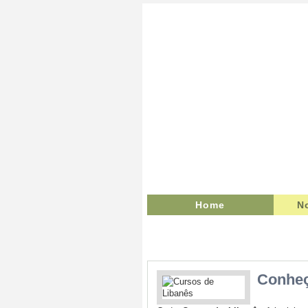
Home
N
Conheç