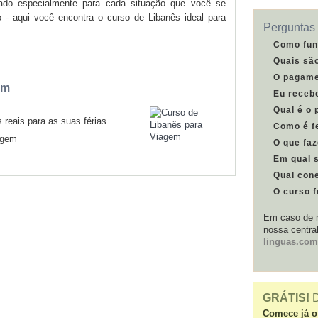
ado especialmente para cada situação que você se
o - aqui você encontra o curso de Libanês ideal para
Perguntas 
Como fun
Quais sã
O pagame
em
Eu receb
Qual é o 
reais para as suas férias
Como é fe
agem
O que faz
Em qual 
Qual cone
O curso 
Em caso de m
nossa centra
linguas.com
GRÁTIS!
D
Comece já o