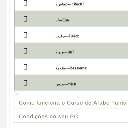
كيفاش؟---Kifech?
أنا---Ena
تولدت---Tuledt
وين؟---Uin?
بسّلامة---Besslema!
يعيش---Yiich
Como funciona o Curso de Árabe Tunis
Condições do seu PC