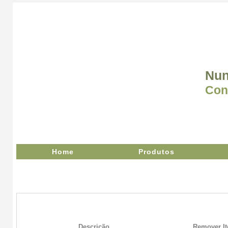
Nun
Con
Home
Produtos
Descrição
Remover I