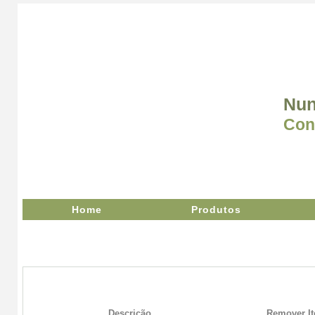
Nun
Con
Home
Produtos
Descrição
Remover I